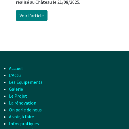
réalisé au Château le 21/08/2025.
Voir l'article
Accueil
L'Actu
Les Équipements
Galerie
Le Projet
La rénovation
On parle de nous
A voir, à faire
Infos pratiques